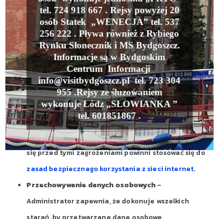
bezpieczeństwa tych danych zależy od obu stron w
tel. 724 918 667 . Rejsy powyżej 20
osób Statek „WENECJA” tel. 537
tym działalności Użytkownika. Administrator nie
256 222 . Pływa również z Rybiego
bierze odpowiedzialności za przechwycenie tych
Rynku Słonecznik i MS Bydgoszcz.
danych, podszycie się pod sesję Użytkownika lub ich
Informacje są w Bydgoskim
Centrum Informacji
usunięcie, na skutek świadomej lub nieświadomej
info@visitbydgoszcz.pl tel. 723 304
działalność Użytkownika, wirusów, koni trojańskich i
955 .Rejsy ze śluzowaniem
wykonuje Łódz „SŁOWIANKA ”
innego oprogramowania szpiegującego, którymi
tel. 601851867 .
może jest lub było zainfekowane Urządzenie
Użytkownika. Użytkownicy w celu zabezpieczenia
się przed tymi zagrożeniami powinni stosować się do
zasad bezpiecznego korzystania z sieci internet
.
Przechowywanie danych osobowych
–
Administrator zapewnia, że dokonuje wszelkich
starań, by przetwarzane dane osobowe