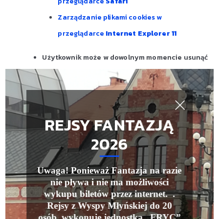
przeglądarce
Safari
Zarządzanie plikami cookies w
przeglądarce
Internet Explorer 11
Użytkownik może w dowolnym momencie usunąć
wszelkie zapisane do tej pory pliki Cookie
korzystając z narzędzi Urządzenia Użytkownika,
za pośrednictwem którego Użytkownik korzysta
REJSY FANTAZJĄ
z usług Serwisu.
2026
Zagrożenia po stronie Użytkownika
–
Administrator stosuje wszelkie możliwe środki
Uwaga! Ponieważ Fantazja na razie
techniczne w celu zapewnienia bezpieczeństwa
nie pływa i nie ma możliwości
wykupu biletów przez internet.
.
danych umieszczanych w plikach Cookie. Należy
Rejsy z Wyspy Młyńskiej do 20
jednak zwrócić uwagę, że zapewnienie
osób wykonuje jednostka „FRYC”