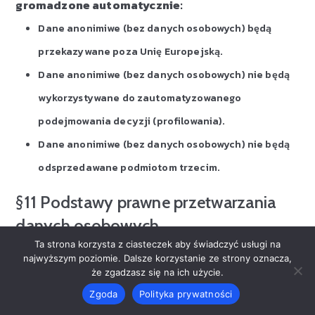
gromadzone automatycznie:
Dane anonimiwe (bez danych osobowych) będą
przekazywane poza Unię Europejską.
Dane anonimiwe (bez danych osobowych) nie będą
wykorzystywane do zautomatyzowanego
podejmowania decyzji (profilowania).
Dane anonimiwe (bez danych osobowych) nie będą
odsprzedawane podmiotom trzecim.
§11 Podstawy prawne przetwarzania
danych osobowych
Ta strona korzysta z ciasteczek aby świadczyć usługi na
Serwis gromadzi i przetwarza dane Użytkowników
najwyższym poziomie. Dalsze korzystanie ze strony oznacza,
na podstawie:
że zgadzasz się na ich użycie.
Zgoda
Polityka prywatności
Rozporządzenia Parlamentu Europejskiego i Rady